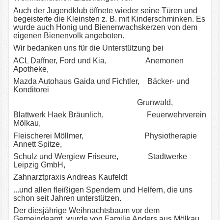
Auch der Jugendklub öffnete wieder seine Türen und
begeisterte die Kleinsten z. B. mit Kinderschminken. Es
wurde auch Honig und Bienenwachskerzen von dem
eigenen Bienenvolk angeboten.
Wir bedanken uns für die Unterstützung bei
ACL Daffner, Ford und Kia, Anemonen
Apotheke,
Mazda Autohaus Gaida und Fichtler, Bäcker- und
Konditorei
Grunwald,
Blattwerk Haek Bräunlich, Feuerwehrverein
Mölkau,
Fleischerei Möllmer, Physiotherapie
Annett Spitze,
Schulz und Wergiew Friseure, Stadtwerke
Leipzig GmbH,
Zahnarztpraxis Andreas Kaufeldt
...und allen fleißigen Spendern und Helfern, die uns
schon seit Jahren unterstützen.
Der diesjährige Weihnachtsbaum vor dem
Gemeindeamt, wurde von Familie Anders aus Mölkau