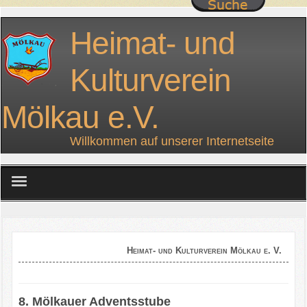
Heimat- und
Kulturverein
Mölkau e.V.
Willkommen auf unserer Internetseite
home
über uns
Heimat- und Kulturverein Mölkau e. V.
Projekte
8. Mölkauer Adventsstube