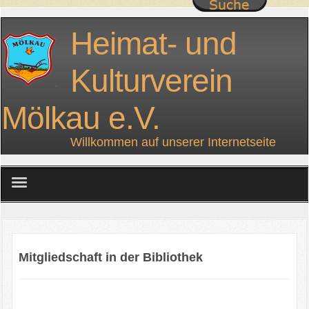
Heimat- und
Kulturverein
Mölkau e.V.
Willkommen auf unserer Internetseite
home
über uns
Mitgliedschaft in der Bibliothek
Projekte