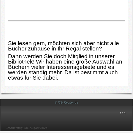
Bibliothek
Bildergalerie
Archiv
Sie lesen gern, möchten sich aber nicht alle
Impressum
Bücher zuhause in Ihr Regal stellen?
Dann werden Sie doch Mitglied in unserer
Vereine & Partner
Bibliothek! Wir haben eine große Auswahl an
Büchern vieler Interessensgebiete und es
werden ständig mehr. Da ist bestimmt auch
Sponsoren
etwas für Sie dabei.
© CS-Reuter.de
↑↑↑
Donnerstag, 06. August 2026