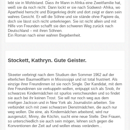
lebt sie in Wohlstand. Dass ihr Mann in Afrika eine Zweitfamilie hat,
weiß sie da noch nicht. Dann lockt er sie nach Südwest- Afrika, wo
Apartheid herrscht und Bürgerkrieg droht und dort zeigt er dann sein
wahres Gesicht. Er will die Söhne und sie stände ohne Papiere da,
doch sie lässt sich nicht unterkriegen. Sie ist nicht allein und mit
Hilfe von Freunden schafft sie den schweren Weg zurück nach
Deutschland – mit ihren Söhnen.
Ein Roman nach einer wahren Begebenheit.
Stockett, Kathryn. Gute Geister.
Skeeter verbringt nach dem Studium den Sommer 1962 auf der
elterlichen Baumwollfarm in Mississippi und ist total frustriert. Als
einzige ihrer Freundinnen ist sie noch Single. Der Kandidat, mit dem
ihre Freundinnen sie verkuppeln wollen, entpuppt sich als Snob, ihr
schwarzes Kindermädchen ist spurlos verschwunden und so findet
sie auch bei ihr keinen Trost. Sie will nur noch weg aus dem
miefigen Jackson und in New York als Journalistin arbeiten. Sie
verbündet sich mit zwei schwarzen Dienstmädchen, die auch nur
weg wollen. Die eine, als Kindermädchen arbeitend, wird nur
ausgenutzt, Minny, die Köchin, sucht eine neue Stelle. Drei Frauen,
so unterschiedlich sie auch sein mögen, lehnen sich gegen die
Konventionen der Zeit auf und wollen etwas verändern...