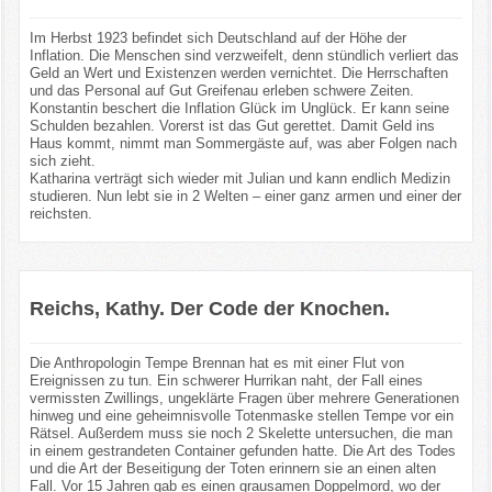
Im Herbst 1923 befindet sich Deutschland auf der Höhe der
Inflation. Die Menschen sind verzweifelt, denn stündlich verliert das
Geld an Wert und Existenzen werden vernichtet. Die Herrschaften
und das Personal auf Gut Greifenau erleben schwere Zeiten.
Konstantin beschert die Inflation Glück im Unglück. Er kann seine
Schulden bezahlen. Vorerst ist das Gut gerettet. Damit Geld ins
Haus kommt, nimmt man Sommergäste auf, was aber Folgen nach
sich zieht.
Katharina verträgt sich wieder mit Julian und kann endlich Medizin
studieren. Nun lebt sie in 2 Welten – einer ganz armen und einer der
reichsten.
Reichs, Kathy. Der Code der Knochen.
Die Anthropologin Tempe Brennan hat es mit einer Flut von
Ereignissen zu tun. Ein schwerer Hurrikan naht, der Fall eines
vermissten Zwillings, ungeklärte Fragen über mehrere Generationen
hinweg und eine geheimnisvolle Totenmaske stellen Tempe vor ein
Rätsel. Außerdem muss sie noch 2 Skelette untersuchen, die man
in einem gestrandeten Container gefunden hatte. Die Art des Todes
und die Art der Beseitigung der Toten erinnern sie an einen alten
Fall. Vor 15 Jahren gab es einen grausamen Doppelmord, wo der