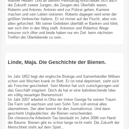
Männer Helden. Und an diesem Februartag entscheidet sich auch
die Zukunft zweier Jungen, die Zeugen des Überfalls waren,
Roberto und Antonio. Antonio wird zur Polizei gehen, Karriere
machen und sein Leben riskieren. Roberto dagegen wird einer der
größten Verbrecher Italiens. Er ist immer auf der Flucht, aber von
allen gefürchtet. Mit seiner Geliebten überfällt er Banken und tötet,
wer sich ihm in den Weg stellt. Antonios und Robertos Wege
kreuzen sich öfter und beide haben nur ein Ziel: beim nächsten
Treffen der Überlebende zu sein...
Linde, Maja. Die Geschichte der Bienen.
Im Jahr 1852 liegt der englische Biologe und Samenhändler William
schon seit Wochen krank im Bett. Er ist total deprimiert, sieht sich
als Forscher gescheitert. Sein Mentor hat sich zurückgezogen und
das Geschäft stagniert. Doch da hat er eine bahnbrechende Idee:
ein völlig neuartiger Bienenstock!
Im Jahr 2007 arbeitet in Ohio der Imker George für seinen Traum.
Die Farm soll wachsen und sein Sohn Tom soll einmal alles
übernehmen. Der aber brennt für den Journalismus. Und dann
geschieht Unglaubliches: die Bienen verschwinden.
Die chinesische Arbeiterin Tao bestäubt im Jahre 2098 von Hand
die Bäume. Bienen gibt es schon lange nicht mehr. Die Zukunft der
Menschheit steht auf dem Spiel...