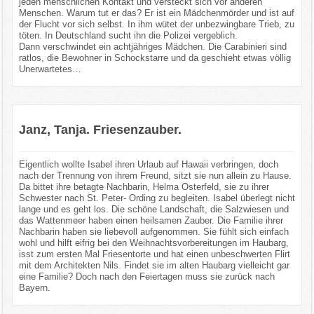
jeden menschlichen Kontakt und versteckt sich vor anderen
Menschen. Warum tut er das? Er ist ein Mädchenmörder und ist auf
der Flucht vor sich selbst. In ihm wütet der unbezwingbare Trieb, zu
töten. In Deutschland sucht ihn die Polizei vergeblich.
Dann verschwindet ein achtjähriges Mädchen. Die Carabinieri sind
ratlos, die Bewohner in Schockstarre und da geschieht etwas völlig
Unerwartetes…
Janz, Tanja. Friesenzauber.
Eigentlich wollte Isabel ihren Urlaub auf Hawaii verbringen, doch
nach der Trennung von ihrem Freund, sitzt sie nun allein zu Hause.
Da bittet ihre betagte Nachbarin, Helma Osterfeld, sie zu ihrer
Schwester nach St. Peter- Ording zu begleiten. Isabel überlegt nicht
lange und es geht los. Die schöne Landschaft, die Salzwiesen und
das Wattenmeer haben einen heilsamen Zauber. Die Familie ihrer
Nachbarin haben sie liebevoll aufgenommen. Sie fühlt sich einfach
wohl und hilft eifrig bei den Weihnachtsvorbereitungen im Haubarg,
isst zum ersten Mal Friesentorte und hat einen unbeschwerten Flirt
mit dem Architekten Nils. Findet sie im alten Haubarg vielleicht gar
eine Familie? Doch nach den Feiertagen muss sie zurück nach
Bayern.