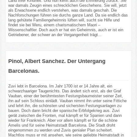
Land ihrer Kindheit. Und nun kehrt auch die Erinnerung zurück. Sie
war damals Zeugin eines schrecklichen Geschehens. Sie will, jetzt
als Erwachsene endlich verstehen, was damals geschah. Die
Nachforschungen führen sie durchs ganze Land. Da sie endlich das
lang gehütete Familiengeheimnis lüften will, sucht sie Hilfe und
findet sie bei Weru, einem charismatischem Maori –
Wissenschaftler. Doch auch er hat ein Geheimnis, auch er ist ein
Getriebener, der schwer an der Vergangenheit trägt...
Pinol, Albert Sanchez. Der Untergang
Barcelonas.
Zuvi lebt in Barcelona. Im Jahr 1700 ist er 14 Jahre alt, ein
schwarzhaariger Taugenichts. Das ändert sich erst, als der Graf
Vauban, einer der berühmtesten Festungsbaumeister seiner Zeit,
ihn auf sein Schloss einlädt. Vauban nimmt ihn unter seine Fittiche
und lehrt ihn, die schönsten und sichersten Festungsanlagen zu
bauen. Doch dann bricht der spanische Erbfolgekrieg aus. Zuvi
gerät zwischen die Fronten, mal kämpft er für Spanien und dann
wieder für Frankreich. Aber vor allem kämpft er für die schöne
Amelis und für seine Heimatstadt Barcelona. Die Stadt droht
eingenommen zu werden und Zuvis genialer Plan scheitert.
Machtlos muss er mit ansehen, wie seine geliebte Heimatstadt in