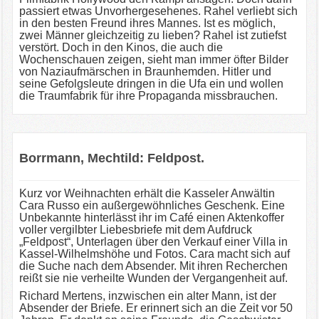
passiert etwas Unvorhergesehenes. Rahel verliebt sich
in den besten Freund ihres Mannes. Ist es möglich,
zwei Männer gleichzeitig zu lieben? Rahel ist zutiefst
verstört. Doch in den Kinos, die auch die
Wochenschauen zeigen, sieht man immer öfter Bilder
von Naziaufmärschen in Braunhemden. Hitler und
seine Gefolgsleute dringen in die Ufa ein und wollen
die Traumfabrik für ihre Propaganda missbrauchen.
Borrmann, Mechtild: Feldpost.
Kurz vor Weihnachten erhält die Kasseler Anwältin
Cara Russo ein außergewöhnliches Geschenk. Eine
Unbekannte hinterlässt ihr im Café einen Aktenkoffer
voller vergilbter Liebesbriefe mit dem Aufdruck
„Feldpost“, Unterlagen über den Verkauf einer Villa in
Kassel-Wilhelmshöhe und Fotos. Cara macht sich auf
die Suche nach dem Absender. Mit ihren Recherchen
reißt sie nie verheilte Wunden der Vergangenheit auf.
Richard Mertens, inzwischen ein alter Mann, ist der
Absender der Briefe. Er erinnert sich an die Zeit vor 50